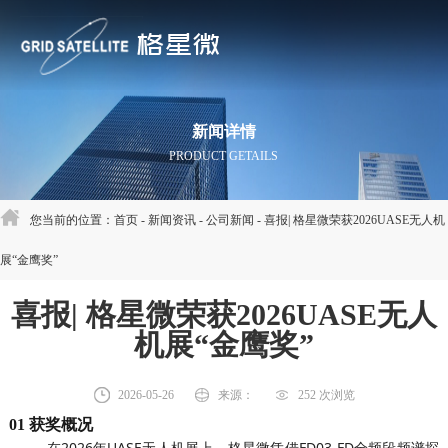
新闻详情
PRODUCT GETAILS ​​
您当前的位置：
首页
-
新闻资讯
-
公司新闻
- 喜报| 格星微荣获2026UASE无人机
展“金鹰奖”
喜报| 格星微荣获2026UASE无人
机展“金鹰奖”
2026-05-26
来源：
252 次浏览
0
1
获奖概况
在2026年UASE无人机展上，格星微凭借FD03-FD全频段频谱探